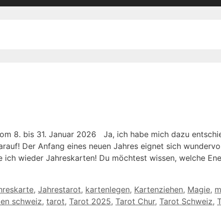
om 8. bis 31. Januar 2026 Ja, ich habe mich dazu entschi
rauf! Der Anfang eines neuen Jahres eignet sich wundervoll
 ich wieder Jahreskarten! Du möchtest wissen, welche Ene
hreskarte
,
Jahrestarot
,
kartenlegen
,
Kartenziehen
,
Magie
,
m
ten schweiz
,
tarot
,
Tarot 2025
,
Tarot Chur
,
Tarot Schweiz
,