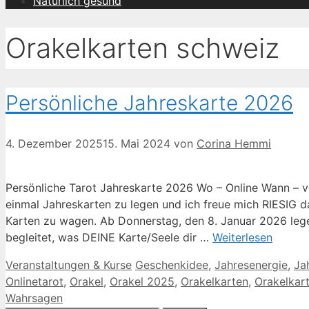
Natürlich gesund
Orakelkarten schweiz
Persönliche Jahreskarte 2026
4. Dezember 2025
15. Mai 2024
von
Corina Hemmi
Persönliche Tarot Jahreskarte 2026 Wo – Online Wann – v
einmal Jahreskarten zu legen und ich freue mich RIESIG da
Karten zu wagen. Ab Donnerstag, den 8. Januar 2026 lege
begleitet, was DEINE Karte/Seele dir …
Weiterlesen
Kategorien
Schlagwörter
Veranstaltungen & Kurse
Geschenkidee
,
Jahresenergie
,
Ja
Onlinetarot
,
Orakel
,
Orakel 2025
,
Orakelkarten
,
Orakelkar
Wahrsagen